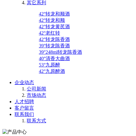
其它系列
42°转龙和顺酒
42°转龙和顺
42°转龙黄芪酒
42°老红转
42°转龙陈香酒
39°转龙陈香酒
39°248ml转龙陈香酒
40°清香大曲酒
53°九原醉
42°九原醉酒
企业动态
公司新闻
市场动态
人才招聘
客户留言
联系我们
联系方式