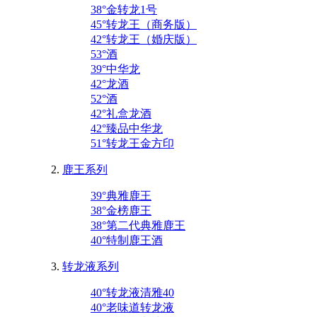
38°金转龙1号
45°转龙王（商务版）
42°转龙王（婚庆版）
53°酒
39°中华龙
42°龙酒
52°酒
42°礼盒龙酒
42°臻品中华龙
51°转龙王金方印
鹿王系列
39°典雅鹿王
38°金榜鹿王
38°第二代典雅鹿王
40°特制鹿王酒
转龙液系列
40°转龙液清雅40
40°老味道转龙液