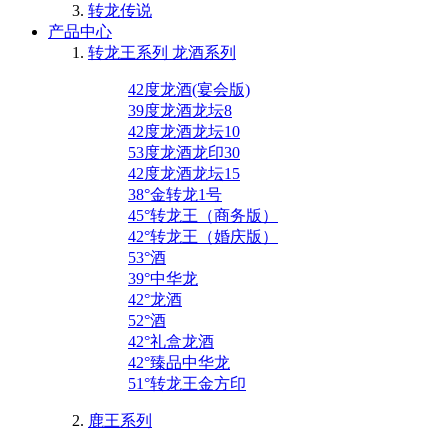
转龙传说
产品中心
转龙王系列 龙酒系列
42度龙酒(宴会版)
39度龙酒龙坛8
42度龙酒龙坛10
53度龙酒龙印30
42度龙酒龙坛15
38°金转龙1号
45°转龙王（商务版）
42°转龙王（婚庆版）
53°酒
39°中华龙
42°龙酒
52°酒
42°礼盒龙酒
42°臻品中华龙
51°转龙王金方印
鹿王系列