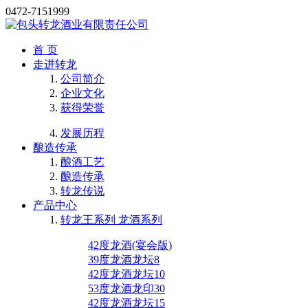
0472-7151999
首 页
走进转龙
公司简介
企业文化
获得荣誉
发展历程
酿造传承
酿酒工艺
酿造传承
转龙传说
产品中心
转龙王系列 龙酒系列
42度龙酒(宴会版)
39度龙酒龙坛8
42度龙酒龙坛10
53度龙酒龙印30
42度龙酒龙坛15