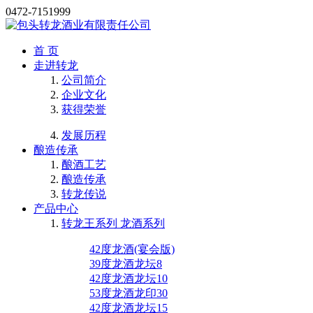
0472-7151999
首 页
走进转龙
公司简介
企业文化
获得荣誉
发展历程
酿造传承
酿酒工艺
酿造传承
转龙传说
产品中心
转龙王系列 龙酒系列
42度龙酒(宴会版)
39度龙酒龙坛8
42度龙酒龙坛10
53度龙酒龙印30
42度龙酒龙坛15