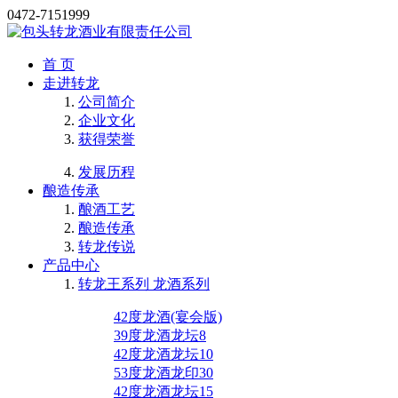
0472-7151999
首 页
走进转龙
公司简介
企业文化
获得荣誉
发展历程
酿造传承
酿酒工艺
酿造传承
转龙传说
产品中心
转龙王系列 龙酒系列
42度龙酒(宴会版)
39度龙酒龙坛8
42度龙酒龙坛10
53度龙酒龙印30
42度龙酒龙坛15