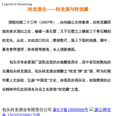
Legend of zhuanlong
转龙酒业——
转龙酒与转龙藏
清朝光绪二十三年（1897年），由包镇公主持集资，在转龙藏西
坡的泉水涌出之处，修建一座石壁，又于石壁之上镶嵌三个青石雕刻
的龙头。从此，水由龙口吐出，喷射数尺，落入下面的池塘。塘中，
夏有青萍漂浮，秋有葭苇摇曳，令人清新拂面。
包头市有多家酒厂汲取这里的水做酿造用水，其中老百姓熟知的
当属包头转龙酒业。包头转龙酒业精酿之“转龙”牌“龙”酒，即为纪颂
华夏人文始祖，弘扬“中国龙”文化，体现其自强兴业，创造辉煌的企
业精神并纪念其得名兴业之名胜地“转龙藏”之意。
包头转龙酒业有限责任公司
蒙ICP备19000068号
蒙公网安
备 15020702000170号