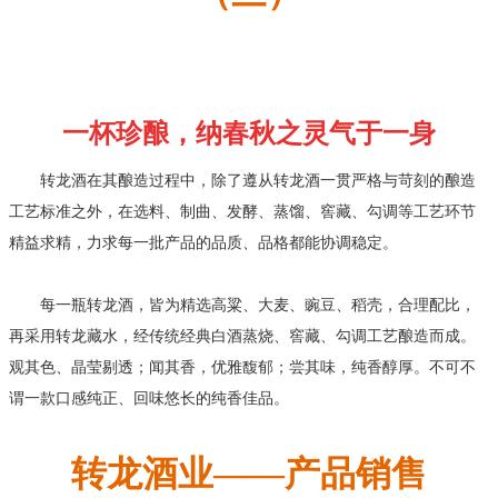
一杯珍酿，纳春秋之灵气于一身
转龙酒在其酿造过程中，除了遵从转龙酒一贯严格与苛刻的酿造
工艺标准之外，在选料、制曲、发酵、蒸馏、窖藏、勾调等工艺环节
精益求精，力求每一批产品的品质、品格都能协调稳定。
每一瓶转龙酒，皆为精选高粱、大麦、豌豆、稻壳，合理配比，
再采用转龙藏水，经传统经典白酒蒸烧、窖藏、勾调工艺酿造而成。
观其色、晶莹剔透；闻其香，优雅馥郁；尝其味，纯香醇厚。不可不
谓一款口感纯正、回味悠长的纯香佳品。
转龙酒业——
产品销售