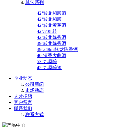
其它系列
42°转龙和顺酒
42°转龙和顺
42°转龙黄芪酒
42°老红转
42°转龙陈香酒
39°转龙陈香酒
39°248ml转龙陈香酒
40°清香大曲酒
53°九原醉
42°九原醉酒
企业动态
公司新闻
市场动态
人才招聘
客户留言
联系我们
联系方式