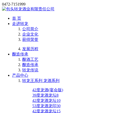
0472-7151999
首 页
走进转龙
公司简介
企业文化
获得荣誉
发展历程
酿造传承
酿酒工艺
酿造传承
转龙传说
产品中心
转龙王系列 龙酒系列
42度龙酒(宴会版)
39度龙酒龙坛8
42度龙酒龙坛10
53度龙酒龙印30
42度龙酒龙坛15