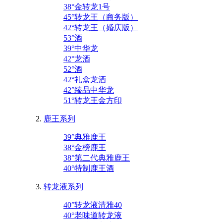
38°金转龙1号
45°转龙王（商务版）
42°转龙王（婚庆版）
53°酒
39°中华龙
42°龙酒
52°酒
42°礼盒龙酒
42°臻品中华龙
51°转龙王金方印
鹿王系列
39°典雅鹿王
38°金榜鹿王
38°第二代典雅鹿王
40°特制鹿王酒
转龙液系列
40°转龙液清雅40
40°老味道转龙液