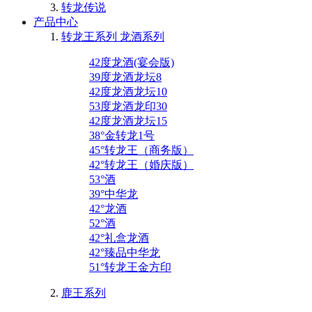
转龙传说
产品中心
转龙王系列 龙酒系列
42度龙酒(宴会版)
39度龙酒龙坛8
42度龙酒龙坛10
53度龙酒龙印30
42度龙酒龙坛15
38°金转龙1号
45°转龙王（商务版）
42°转龙王（婚庆版）
53°酒
39°中华龙
42°龙酒
52°酒
42°礼盒龙酒
42°臻品中华龙
51°转龙王金方印
鹿王系列