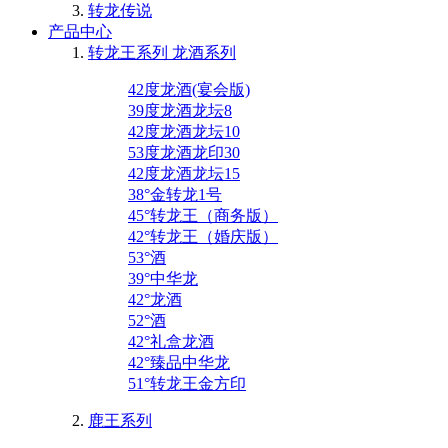
转龙传说
产品中心
转龙王系列 龙酒系列
42度龙酒(宴会版)
39度龙酒龙坛8
42度龙酒龙坛10
53度龙酒龙印30
42度龙酒龙坛15
38°金转龙1号
45°转龙王（商务版）
42°转龙王（婚庆版）
53°酒
39°中华龙
42°龙酒
52°酒
42°礼盒龙酒
42°臻品中华龙
51°转龙王金方印
鹿王系列