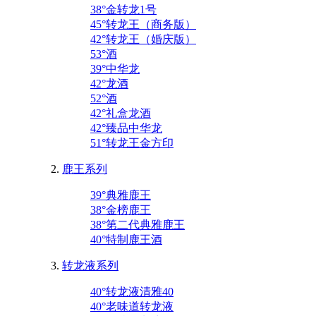
38°金转龙1号
45°转龙王（商务版）
42°转龙王（婚庆版）
53°酒
39°中华龙
42°龙酒
52°酒
42°礼盒龙酒
42°臻品中华龙
51°转龙王金方印
鹿王系列
39°典雅鹿王
38°金榜鹿王
38°第二代典雅鹿王
40°特制鹿王酒
转龙液系列
40°转龙液清雅40
40°老味道转龙液