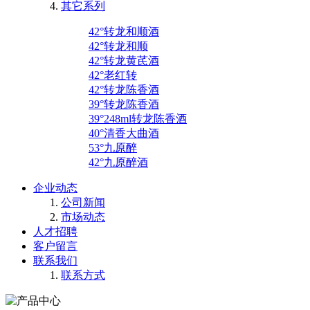
其它系列
42°转龙和顺酒
42°转龙和顺
42°转龙黄芪酒
42°老红转
42°转龙陈香酒
39°转龙陈香酒
39°248ml转龙陈香酒
40°清香大曲酒
53°九原醉
42°九原醉酒
企业动态
公司新闻
市场动态
人才招聘
客户留言
联系我们
联系方式