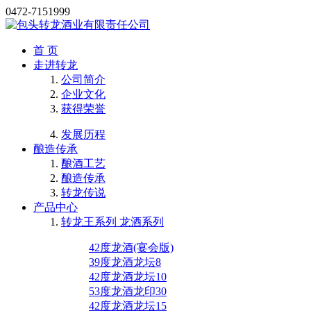
0472-7151999
首 页
走进转龙
公司简介
企业文化
获得荣誉
发展历程
酿造传承
酿酒工艺
酿造传承
转龙传说
产品中心
转龙王系列 龙酒系列
42度龙酒(宴会版)
39度龙酒龙坛8
42度龙酒龙坛10
53度龙酒龙印30
42度龙酒龙坛15