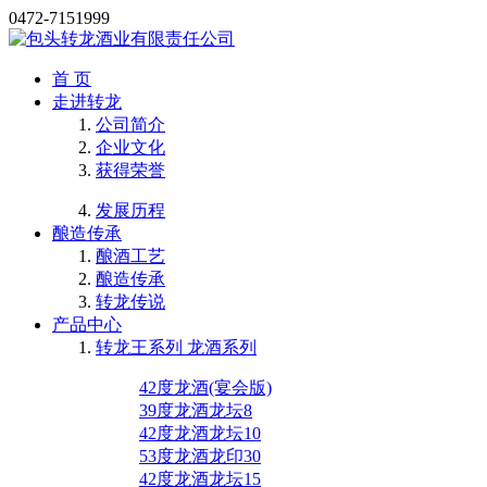
0472-7151999
首 页
走进转龙
公司简介
企业文化
获得荣誉
发展历程
酿造传承
酿酒工艺
酿造传承
转龙传说
产品中心
转龙王系列 龙酒系列
42度龙酒(宴会版)
39度龙酒龙坛8
42度龙酒龙坛10
53度龙酒龙印30
42度龙酒龙坛15