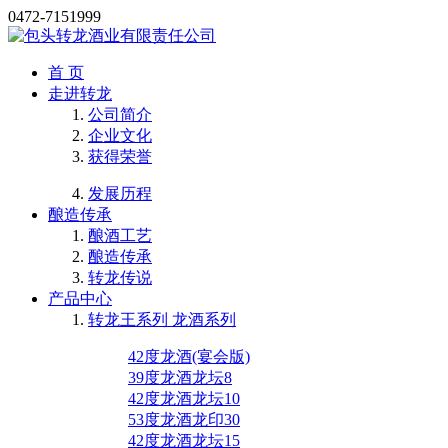
0472-7151999
首 页
走进转龙
公司简介
企业文化
获得荣誉
发展历程
酿造传承
酿酒工艺
酿造传承
转龙传说
产品中心
转龙王系列 龙酒系列
42度龙酒(宴会版)
39度龙酒龙坛8
42度龙酒龙坛10
53度龙酒龙印30
42度龙酒龙坛15