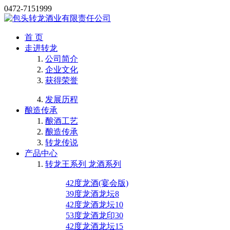
0472-7151999
首 页
走进转龙
公司简介
企业文化
获得荣誉
发展历程
酿造传承
酿酒工艺
酿造传承
转龙传说
产品中心
转龙王系列 龙酒系列
42度龙酒(宴会版)
39度龙酒龙坛8
42度龙酒龙坛10
53度龙酒龙印30
42度龙酒龙坛15