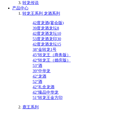
转龙传说
产品中心
转龙王系列 龙酒系列
42度龙酒(宴会版)
39度龙酒龙坛8
42度龙酒龙坛10
53度龙酒龙印30
42度龙酒龙坛15
38°金转龙1号
45°转龙王（商务版）
42°转龙王（婚庆版）
53°酒
39°中华龙
42°龙酒
52°酒
42°礼盒龙酒
42°臻品中华龙
51°转龙王金方印
鹿王系列