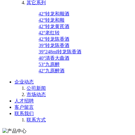
其它系列
42°转龙和顺酒
42°转龙和顺
42°转龙黄芪酒
42°老红转
42°转龙陈香酒
39°转龙陈香酒
39°248ml转龙陈香酒
40°清香大曲酒
53°九原醉
42°九原醉酒
企业动态
公司新闻
市场动态
人才招聘
客户留言
联系我们
联系方式