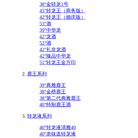
38°金转龙1号
45°转龙王（商务版）
42°转龙王（婚庆版）
53°酒
39°中华龙
42°龙酒
52°酒
42°礼盒龙酒
42°臻品中华龙
51°转龙王金方印
鹿王系列
39°典雅鹿王
38°金榜鹿王
38°第二代典雅鹿王
40°特制鹿王酒
转龙液系列
40°转龙液清雅40
40°老味道转龙液