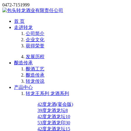
0472-7151999
首 页
走进转龙
公司简介
企业文化
获得荣誉
发展历程
酿造传承
酿酒工艺
酿造传承
转龙传说
产品中心
转龙王系列 龙酒系列
42度龙酒(宴会版)
39度龙酒龙坛8
42度龙酒龙坛10
53度龙酒龙印30
42度龙酒龙坛15