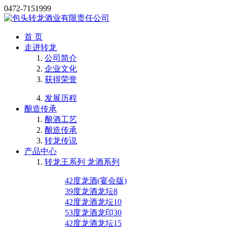
0472-7151999
首 页
走进转龙
公司简介
企业文化
获得荣誉
发展历程
酿造传承
酿酒工艺
酿造传承
转龙传说
产品中心
转龙王系列 龙酒系列
42度龙酒(宴会版)
39度龙酒龙坛8
42度龙酒龙坛10
53度龙酒龙印30
42度龙酒龙坛15