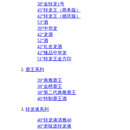
38°金转龙1号
45°转龙王（商务版）
42°转龙王（婚庆版）
53°酒
39°中华龙
42°龙酒
52°酒
42°礼盒龙酒
42°臻品中华龙
51°转龙王金方印
鹿王系列
39°典雅鹿王
38°金榜鹿王
38°第二代典雅鹿王
40°特制鹿王酒
转龙液系列
40°转龙液清雅40
40°老味道转龙液