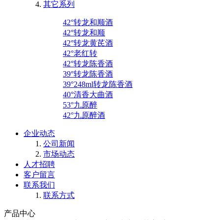
其它系列
42°转龙和顺酒
42°转龙和顺
42°转龙黄芪酒
42°老红转
42°转龙陈香酒
39°转龙陈香酒
39°248ml转龙陈香酒
40°清香大曲酒
53°九原醉
42°九原醉酒
企业动态
公司新闻
市场动态
人才招聘
客户留言
联系我们
联系方式
产品中心