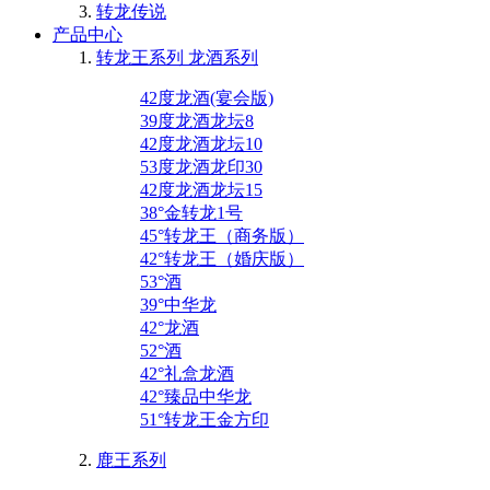
转龙传说
产品中心
转龙王系列 龙酒系列
42度龙酒(宴会版)
39度龙酒龙坛8
42度龙酒龙坛10
53度龙酒龙印30
42度龙酒龙坛15
38°金转龙1号
45°转龙王（商务版）
42°转龙王（婚庆版）
53°酒
39°中华龙
42°龙酒
52°酒
42°礼盒龙酒
42°臻品中华龙
51°转龙王金方印
鹿王系列